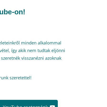
Tube-on!
teleteinkről minden alkalommal
vétel, így akik nem tudtak eljönni
 szeretnék visszanézni azoknak
runk szeretettel!