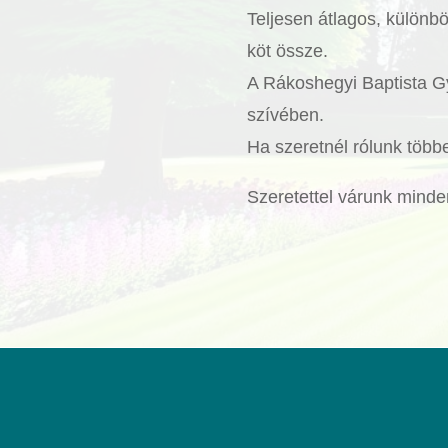
Teljesen átlagos, különb
köt össze.
A Rákoshegyi Baptista Gyü
szívében.
Ha szeretnél rólunk több
Szeretettel várunk minden