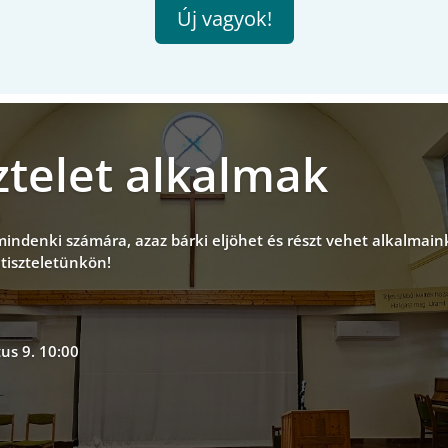
Új vagyok!
ztelet alkalmak
0
 minden
ki
számára
, azaz b
árki eljöhet és részt vehet alkalmai
ntiszteletünkön!
us 9. 10:00