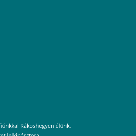
fiúnkkal Rákoshegyen élünk.
et lelkipásztora.