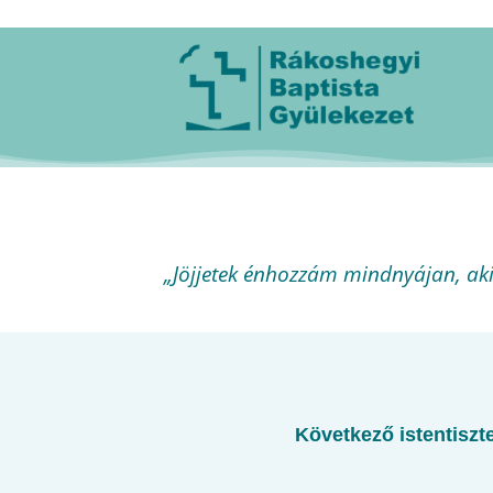
„Jöjjetek énhozzám mindnyájan, ak
Következő istentiszte