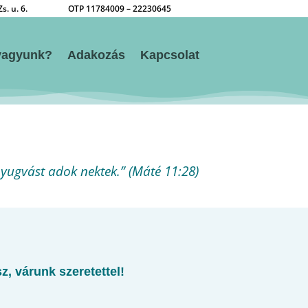
. u. 6.
OTP 11784009 – 22230645
vagyunk?
Adakozás
Kapcsolat
nyugvást adok nektek.”
(‭Máté 11:28)
z, várunk szeretettel!