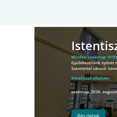
Istentis
Minden vasárnap 10:0
Gyülekezetünk nyitott
Szeretettel várunk Iste
Következő alkalom:
vasárnap, 2026. auguszt
Részletek