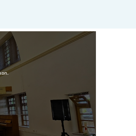
nkon
.