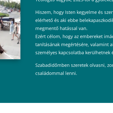
Hiszem, hogy Isten kegyelme és sz
elérhető és aki ebbe belekapaszkodi
megmentő hatással van.
Ezért célom, hogy az embereket imádk
tanításának megértésére, valamint a
személyes kapcsolatba kerülhetnek 
Szabadidőmben szeretek olvasni, zon
családommal lenni.