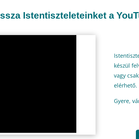
ssza Istentiszteleteinket a You
Istentisz
készül fel
vagy csak
elérhető.
Gyere, vá