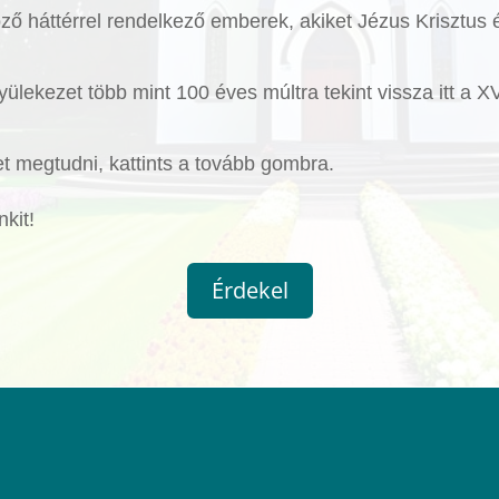
öző háttérrel rendelkező emberek, akiket Jézus Krisztus 
lekezet több mint 100 éves múltra tekint vissza itt a X
et megtudni, kattints a tovább gombra.
kit!
Érdekel