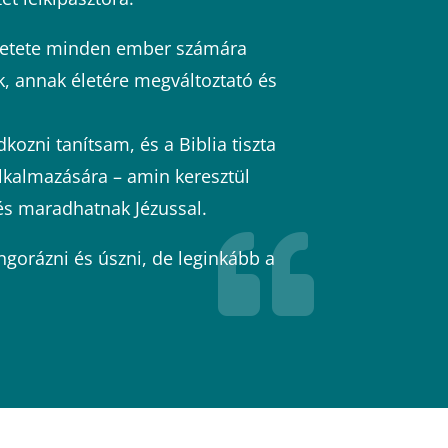
eretete minden ember számára
k, annak életére megváltoztató és
ozni tanítsam, és a Biblia tiszta
lkalmazására – amin keresztül
és maradhatnak Jézussal.

gorázni és úszni, de leginkább a