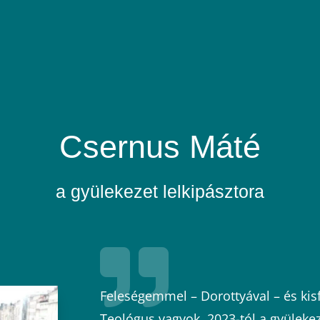
Csernus Máté
a gyülekezet lelkipásztora

Feleségemmel – Dorottyával – és kis
Teológus vagyok, 2023-tól a gyülekez