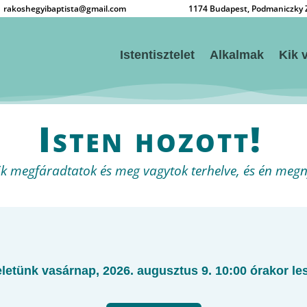
rakoshegyibaptista@gmail.com
1174 Budapest, Podmaniczky Zs
Istentisztelet
Alkalmak
Kik 
Isten hozott!
ik megfáradtatok és meg vagytok terhelve, és én meg
letünk vasárnap, 2026. augusztus 9. 10:00 órakor les